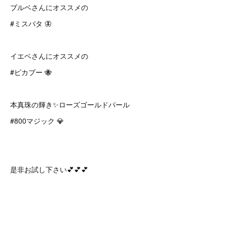
ブルベさんにオススメの
#ミスバタ 🦋
イエベさんにオススメの
#ピカブー 🐝
本真珠の輝き✨ローズゴールドパール
#800マジック 💎
是非お試し下さい💕💕💕