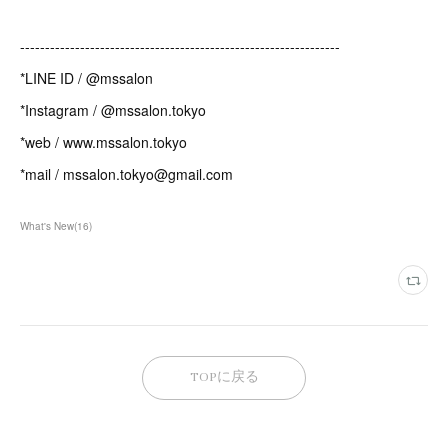
⁡----------------------------------------------------------------
*LINE ID / @mssalon
*Instagram / @mssalon.tokyo
*web / www.mssalon.tokyo
*mail / mssalon.tokyo@gmail.com
What's New
(
16
)
TOPに戻る