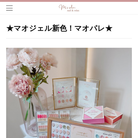
★マオジェル新色！マオパレ★