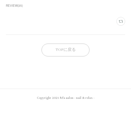
REVIEW
(
35
)
TOPに戻る
Copyright 2025 M's salon - nail & relax -