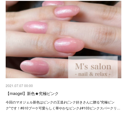
2021.07.07 00:00
【maogel】新色★究極ピンク
今回のマオジェル新色はピンクの王道♪ピンク好きさんに贈る"究極ピン
ク"です！#610ブーケ可愛らしく華やかなピンク♪#103ピンクスパークリ…