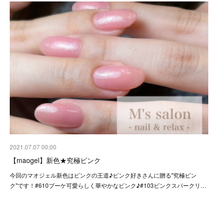
2021.07.07 00:00
【maogel】新色★究極ピンク
今回のマオジェル新色はピンクの王道♪ピンク好きさんに贈る"究極ピン
ク"です！#610ブーケ可愛らしく華やかなピンク♪#103ピンクスパークリ…